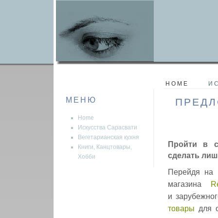
HOME
И
МЕНЮ
ПРЕДЛ
Home
Искусства Сарасвати
Вегетарианская кухня
Пройти в с
Книги, Канцтовары,
сделать лишь
Хобби
Перейдя на 
магазина
R
и зарубежног
товары
для 