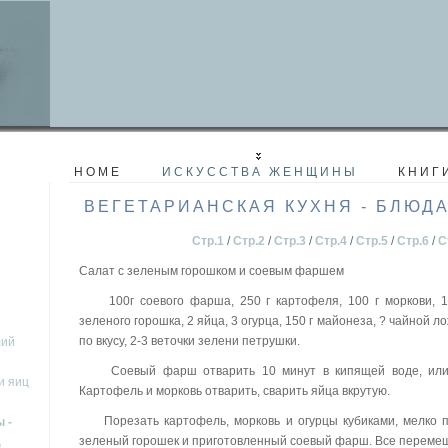
HOME
ИСКУССТВА ЖЕНЩИНЫ
КНИГ
ВЕГЕТАРИАНСКАЯ КУХНЯ - БЛЮДА
Стр.1
/
Стр.2
/
Стр.3
/
Стр.4
/
Стр.5
/
Стр.6
/
С
Салат с зеленым горошком и соевым фаршем
100г соевого фарша, 250 г картофеля, 100 г моркови, 10
зеленого горошка, 2 яйца, 3 огурца, 150 г майонеза, ? чайной л
по вкусу, 2-3 веточки зелени петрушки.
лий
Соевый фарш отварить 10 минут в кипящей воде, или з
и яиц
Картофель и морковь отварить, сварить яйца вкрутую.
Порезать картофель, морковь и огурцы кубиками, мелко п
 -
зеленый горошек и приготовленный соевый фарш. Все перемеш
,