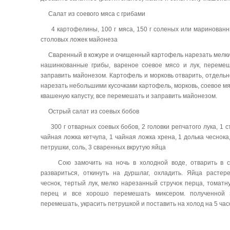
Салат из соевого мяса с грибами
4 картофелины, 100 г мяса, 150 г соленых или маринованных
столовых ложек майонеза
Сваренный в кожуре и очищенный картофель нарезать мелки
нашинкованные грибы, вареное соевое мясо и лук, перемеша
заправить майонезом. Картофель и морковь отварить, отдельн
нарезать небольшими кусочками картофель, морковь, соевое мяс
квашеную капусту, все перемешать и заправить майонезом.
Острый салат из соевых бобов
300 г отварных соевых бобов, 2 головки репчатого лука, 1 ст
чайная ложка кетчупа, 1 чайная ложка хрена, 1 долька чеснока
петрушки, соль, 3 сваренных вкрутую яйца
Сою замочить на ночь в холодной воде, отварить в со
развариться, откинуть на дуршлаг, охладить. Яйца растер
чеснок, тертый лук, мелко нарезанный стручок перца, томатну
перец и все хорошо перемешать миксером. полученной з
перемешать, украсить петрушкой и поставить на холод на 5 час