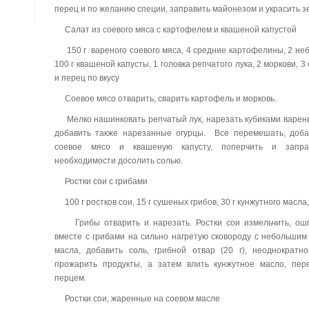
перец и по желанию специи, заправить майонезом и украсить з
Салат из соевого мяса с картофелем и квашеной капустой
150 г вареного соевого мяса, 4 средние картофелины, 2 неб
100 г квашеной капусты, 1 головка репчатого лука, 2 моркови, 3
и перец по вкусу
Соевое мясо отварить, сварить картофель и морковь.
Мелко нашинковать репчатый лук, нарезать кубиками варены
добавить также нарезанные огурцы. Все перемешать, доба
соевое мясо и квашеную капусту, поперчить и запра
необходимости досолить солью.
Ростки сои с грибами
100 г ростков сои, 15 г сушеных грибов, 30 г кунжутного масла, 
Грибы отварить и нарезать. Ростки сои измельчить, ошп
вместе с грибами на сильно нагретую сковороду с небольшим
масла, добавить соль, грибной отвар (20 г), неоднократно
прожарить продукты, а затем влить кунжутное масло, пе
перцем.
Ростки сои, жаренные на соевом масле