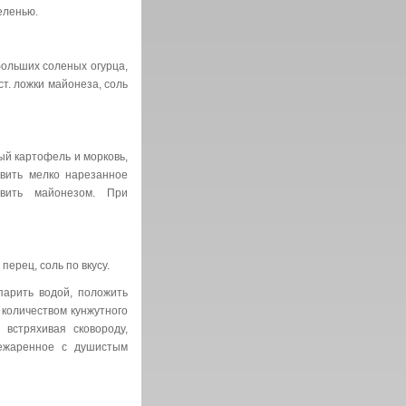
еленью.
ольших соленых огурца,
 ст. ложки майонеза, соль
й картофель и морковь,
вить мелко нарезанное
вить майонезом. При
перец, соль по вкусу.
арить водой, положить
 количеством кунжутного
 встряхивая сковороду,
режаренное с душистым