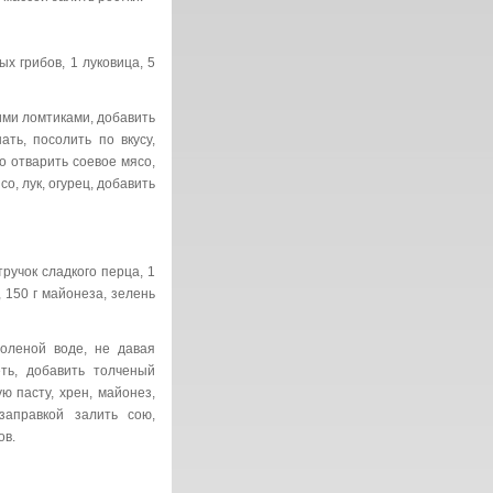
 грибов, 1 луковица, 5
ми ломтиками, добавить
ть, посолить по вкусу,
о отварить соевое мясо,
о, лук, огурец, добавить
ручок сладкого перца, 1
, 150 г майонеза, зелень
леной воде, не давая
еть, добавить толченый
ю пасту, хрен, майонез,
аправкой залить сою,
ов.