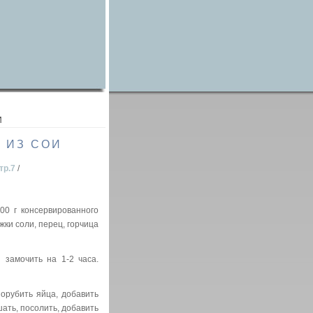
И
 ИЗ СОИ
тр.7
/
0 г консервированного
ожки соли, перец, горчица
амочить на 1-2 часа.
орубить яйца, добавить
ать, посолить, добавить