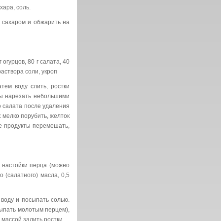
хара, соль.
 сахаром и обжарить на
огурцов, 80 г салата, 40
раствора соли, укроп
ем воду слить, ростки
ры нарезать небольшими
о салата после удаления
 мелко порубить, желток
е продукты перемешать,
 настойки перца (можно
 (салатного) масла, 0,5
воду и посыпать солью.
сыпать молотым перцем),
 массой залить ростки.