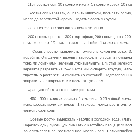
115 г ростков сои, 30 г соевого масла, 5 г соевого соуса, 10 г са
Ростки сои нарезать, ошпарить кипятком, посыпать солью,
масле до золотистой корочки. Подать с соевым соусом.
Cалат из соевых ростков со свежей зеленью
200 г соевых ростков, 300 г картофеля, 200 г помидоров, 200 г 
г лука зеленого, 1/2 стакана сметаны, 1 яйцо, 1 столовая ложка 
Соевые ростки выдержать немного в холодной воде. Зат
порубить. Очищенный вареный картофель, огурцы и помидо
тонкими ломтиками, зеленый лук измельчить, а листья зеленог
черешков разрезать на 2—4 части. Яйцо сварить вкрутую, белок
тщательно растереть и смешать со сметаной. Подготовленны
заправить раствором соли и посыпать укропом.
Французский салат с соевыми ростками
450—500 г соевых ростков, 1 луковица, 0,25 чайной ложки
использовать молотый перец), 1 столовая ложка растительного
чайной ложки соли
Соевые ростки выдержать недолго в холодной воде, слить 
Порезать одну луковицу и смешать с настойкой перца (или по
добавить салатное (растительное) масло и соль. Получившейся